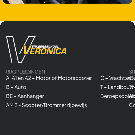
RIJOPLEIDINGEN
SI
A, A1 en A2 – Motor of Motorscooter
C – Vrachtaut
Ov
B – Auto
T – Landbouw
Th
BE – Aanhanger
Beroepsoplei
Ac
AM 2 - Scooter/Brommer rijbewijs
Co