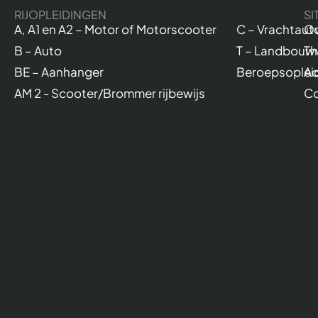
RIJOPLEIDINGEN
SI
A, A1 en A2 – Motor of Motorscooter
C – Vrachtaut
Ov
B – Auto
T – Landbouw
Th
BE – Aanhanger
Beroepsoplei
Ac
AM 2 - Scooter/Brommer rijbewijs
Co