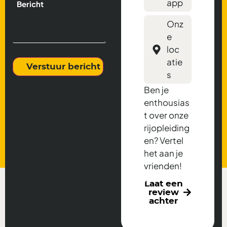
app
e
e
o
)
r
r
o
e
i
n
Onz
i
c
n
e
s
h
u
t
t
m
loc
)
m
(
atie
e
V
Verstuur bericht
r
s
e
r
Ben je
e
i
enthousias
s
t over onze
t
)
rijopleiding
en? Vertel
het aan je
vrienden!
Laat een
review
achter