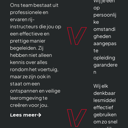
Wij je een
Ons team bestaat uit
op
professionele en
persoonlij
ervaren rij-
ke
instructeurs die jou op
omstandi
een effectieve en
gheden
prettige manier
aangepas
begeleiden. Zij
te
hebben niet alleen
opleiding
kennis over alles
garandere
rondom het voertuig,
n
maar ze zijn ook in
staat om een
Wij elk
ontspannen en veilige
denkbaar
leeromgeving te
lesmiddel
creëren voor jou.
effectief
gebruiken
Lees meer
om zo snel