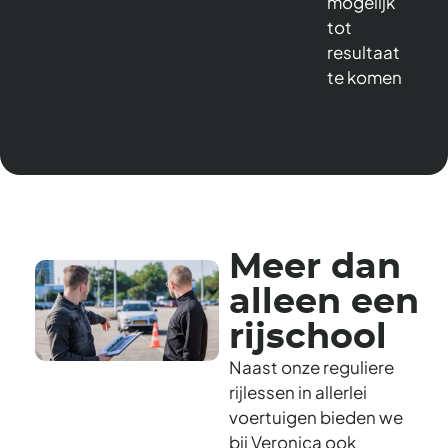
mogelijk
tot
resultaat
te komen
Meer dan
alleen een
rijschool
Naast onze reguliere
rijlessen in allerlei
voertuigen bieden we
bij Veronica ook