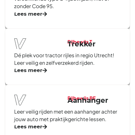
zonder Code 95.
Lees meer
Rijbewijs T
Trekker
Dé plek voor tractor rijles in regio Utrecht!
Leer veilig en zelfverzekerd rijden.
Lees meer
Rijbewijs BE
Aanhanger
Leer veilig rijden met een aanhanger achter
jouw auto met praktijkgerichte lessen.
Lees meer