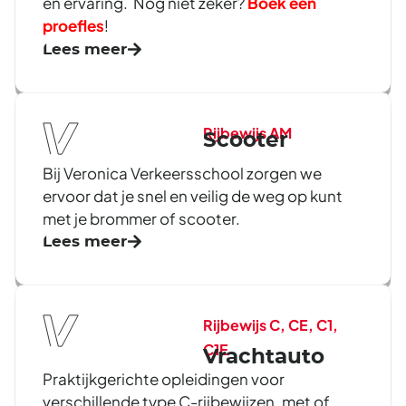
en ervaring. Nog niet zeker?
Boek een
proefles
!
Lees meer
Rijbewijs AM
Scooter
Bij Veronica Verkeersschool zorgen we
ervoor dat je snel en veilig de weg op kunt
met je brommer of scooter.
Lees meer
Rijbewijs C, CE, C1,
C1E
Vrachtauto
Praktijkgerichte opleidingen voor
verschillende type C-rijbewijzen, met of