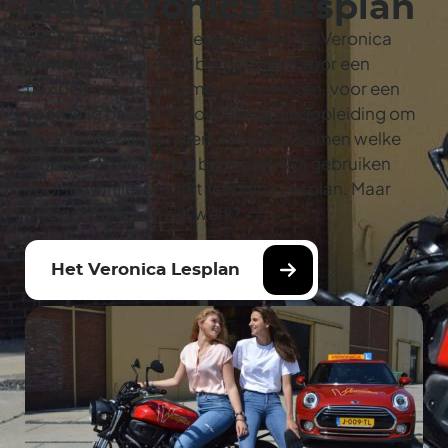
Het Veronica Lesplan
Haal je rijbewijs op je eigen manier bij Veronica
Verkeersschool. Kies bijvoorbeeld voor een
flexibele rijopleiding met losse lessen, voor een
voordelig pakket of voor een spoedopleiding om
snel je rijbewijs te halen. We kijken samen welke
rijopleiding het beste bij je past. Wij gebruiken
voor jouw rijlessen het Veronica Lesplan. Maar
hoe gaat dit nu in zijn werk?
Het Veronica Lesplan