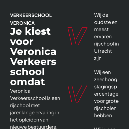
Wij de
VERKEERSCHOOL
oudste en
VERONICA
meest
Je kiest
ervaren
voor
rijschool in
Veronica
Utrecht
zijn
Verkeers
school
Wij een
zeer hoog
omdat
slagingsp
Veronica
ercentage
Verkeersschool is een
voor grote
rijschool met
rijscholen
jarenlange ervaring in
hebben
het opleiden van
nieuwe bestuurders.