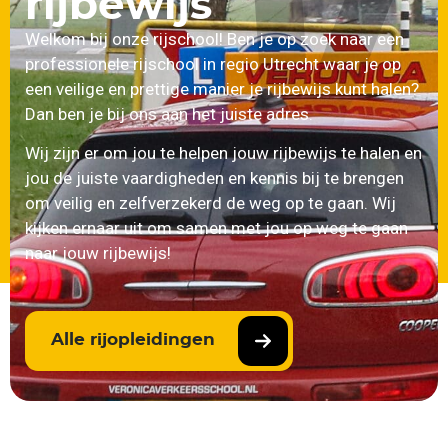
rijbewijs
Welkom bij onze rijschool! Ben je op zoek naar een
professionele rijschool in regio Utrecht waar je op
een veilige en prettige manier je rijbewijs kunt halen?
Dan ben je bij ons aan het juiste adres.
Wij zijn er om jou te helpen jouw rijbewijs te halen en
jou de juiste vaardigheden en kennis bij te brengen
om veilig en zelfverzekerd de weg op te gaan. Wij
kijken ernaar uit om samen met jou op weg te gaan
naar jouw rijbewijs!
Alle rijopleidingen