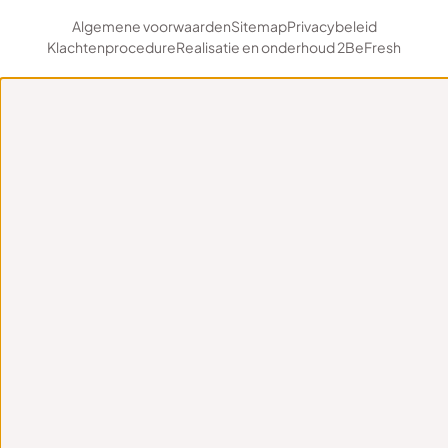
Algemene voorwaarden
Sitemap
Privacybeleid
Klachtenprocedure
Realisatie en onderhoud 2BeFresh