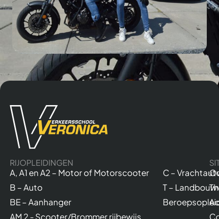
RIJOPLEIDINGEN
SI
A, A1 en A2 – Motor of Motorscooter
C – Vrachtaut
Ov
B – Auto
T – Landbouw
Th
BE – Aanhanger
Beroepsoplei
Ac
AM 2 - Scooter/Brommer rijbewijs
Co