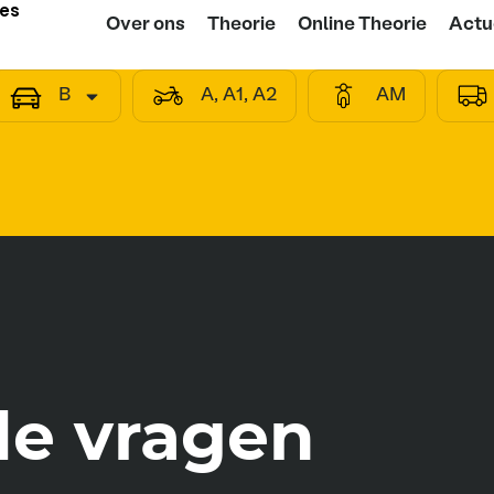
ies
Over ons
Theorie
Online Theorie
Actu
B
A, A1, A2
AM
de vragen