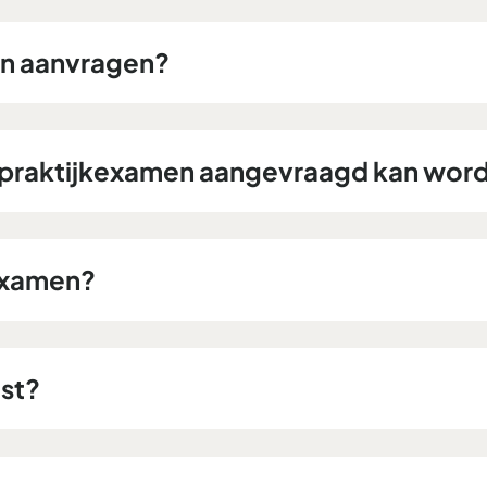
men aanvragen?
n praktijkexamen aangevraagd kan wor
rexamen?
est?