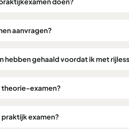
k praktijkexamen doen?
amen aanvragen?
n hebben gehaald voordat ik met rijle
et theorie-examen?
t praktijk examen?