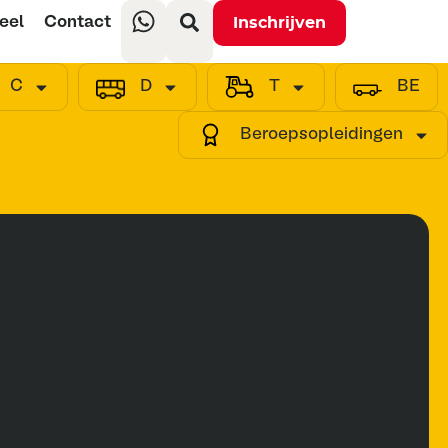
eel
Contact
Inschrijven
C
D
T
BE
Beroepsopleidingen