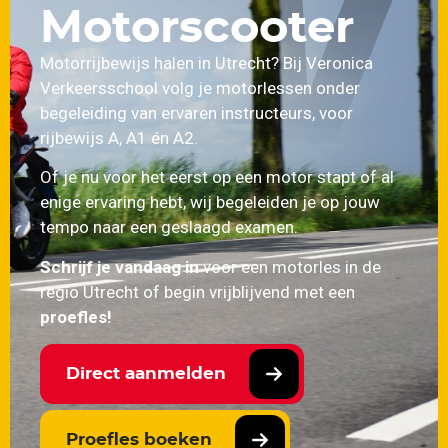
Motorscooter
Motorrijbewijs halen in Utrecht? Bij Veronica
Verkeersschool volg je motorlessen onder
begeleiding van ervaren instructeurs, voor
rijbewijs A, A1 én A2.
Of je nu voor het eerst op een motor stapt of al
enige ervaring hebt, wij begeleiden je op jouw
tempo naar een geslaagd examen.
Schrijf je vandaag in
voor een motorles in de
regio Utrecht of begin vrijblijvend met een
proefles!
Direct aanmelden
Proefles boeken