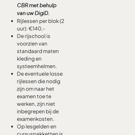
CBR met behulp
van uw DigiD.
Rijlessen per blok (2
uur): €140,-
De rijschool is
voorzien van
standaard maten
kleding en
systeemhelmen.
De eventuele losse
rijlessen die nodig
zijn om naar het
examen toe te
werken, zijn niet
inbegrepen bij de
examenkosten.
Op lesgelden en
cursuspakketten is