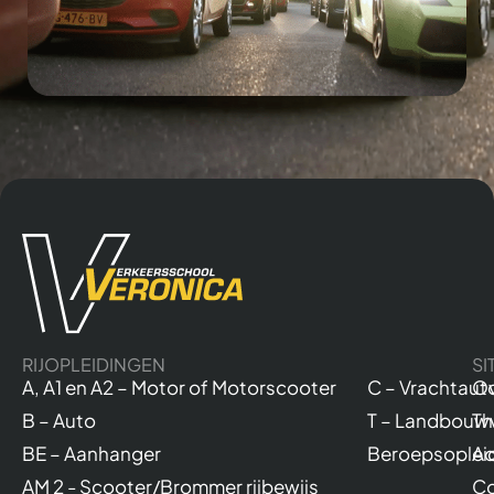
RIJOPLEIDINGEN
SI
A, A1 en A2 – Motor of Motorscooter
C – Vrachtaut
Ov
B – Auto
T – Landbouw
Th
BE – Aanhanger
Beroepsoplei
Ac
AM 2 - Scooter/Brommer rijbewijs
Co