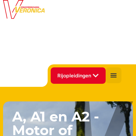
A, A1 en A2 -
Motor of