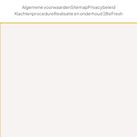
Algemene voorwaarden
Sitemap
Privacybeleid
Klachtenprocedure
Realisatie en onderhoud 2BeFresh