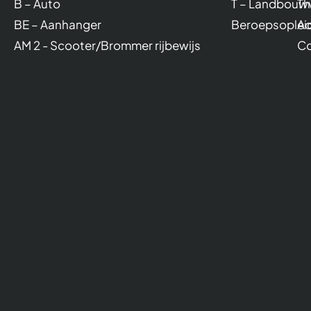
B – Auto
T – Landbouw
Th
BE – Aanhanger
Beroepsoplei
Ac
AM 2 - Scooter/Brommer rijbewijs
Co