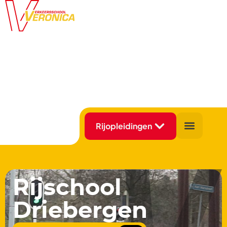
Rijschool
Driebergen