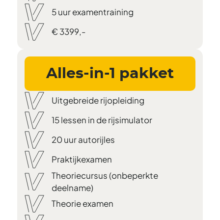
5 uur examentraining
€ 3399,-
Alles-in-1 pakket
Uitgebreide rijopleiding
15 lessen in de rijsimulator
20 uur autorijles
Praktijkexamen
Theoriecursus (onbeperkte
deelname)
Theorie examen