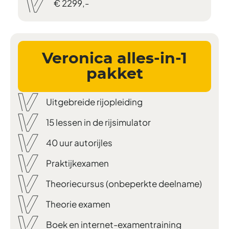
€ 2299,-
Veronica alles-in-1
pakket
Uitgebreide rijopleiding
15 lessen in de rijsimulator
40 uur autorijles
Praktijkexamen
Theoriecursus (onbeperkte deelname)
Theorie examen
Boek en internet-examentraining