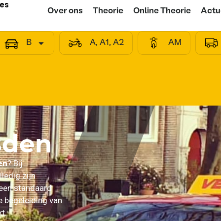
ies
Over ons
Theorie
Online Theorie
Actu
B
A, A1, A2
AM
sden
en
? Bij
lledig zijn
een standaard
e begeleiding van
t.