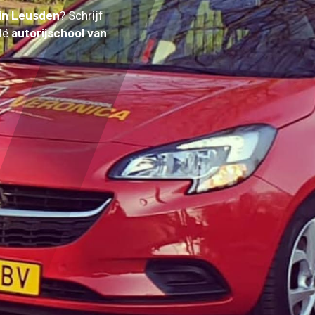
 in Leusden
? Schrijf
 dé
autorijschool van