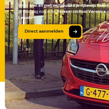
Wil jij
snel en met vertrouwen je rijbewijs halen
je vandaag nog in bij
Verkeersschool Veronica
,
Leusden
.
Direct aanmelden