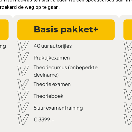
rzekerd de weg op te gaan.
Basis pakket+
ing
40 uur autorijles
Praktijkexamen
Theoriecursus (onbeperkte
deelname)
Theorie examen
Theorieboek
5 uur examentraining
€ 3399,-