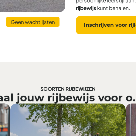
persoonlijke leerstijl aa
rijbewijs
kunt behalen.
Geen wachtlijsten
Inschrijven voor rij
SOORTEN RIJBEWIJZEN
al jouw rijbewijs voor o.