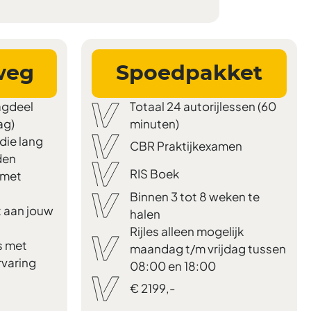
weg
Spoedpakket
agdeel
Totaal 24 autorijlessen (60
ag)
minuten)
die lang
CBR Praktijkexamen
den
RIS Boek
 met
Binnen 3 tot 8 weken te
 aan jouw
halen
Rijles alleen mogelijk
s met
maandag t/m vrijdag tussen
rvaring
08:00 en 18:00
€ 2199,-