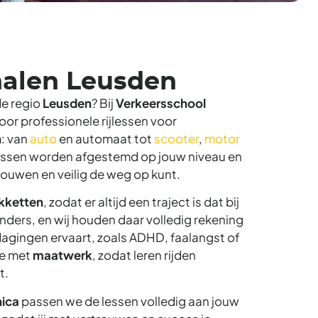
halen Leusden
 de regio
Leusden
? Bij
Verkeersschool
oor professionele rijlessen voor
n
: van
auto
en automaat tot
scooter
,
motor
lessen worden afgestemd op jouw niveau en
rtrouwen en veilig de weg op kunt.
akketten
, zodat er altijd een traject is dat bij
anders, en wij houden daar volledig rekening
tdagingen ervaart, zoals ADHD, faalangst of
je met
maatwerk
, zodat leren rijden
t.
nica
passen we de lessen volledig aan jouw