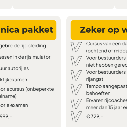
nica pakket
Zeker op 
Cursus van een d
gebreide rijopleiding
(ochtend of midd
lessen in de rijsimulator
Voor bestuurders 
niet hebben gere
uur autorijles
Voor bestuurders
rijangst
ktijkexamen
Tempo aangepast
oriecursus (onbeperkte
behoeften
elname)
Ervaren rijcoache
orie examen
meer dan 15 jaar e
999,-
€ 329,-