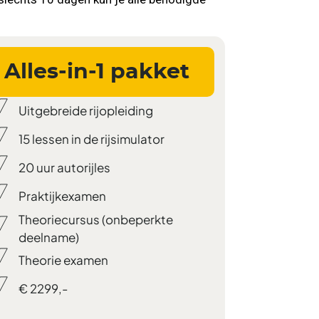
Alles-in-1 pakket
Uitgebreide rijopleiding
15 lessen in de rijsimulator
20 uur autorijles
Praktijkexamen
Theoriecursus (onbeperkte
deelname)
Theorie examen
€ 2299,-