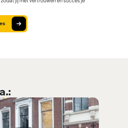
n, zodat jij met vertrouwen en succes je
les
a.: