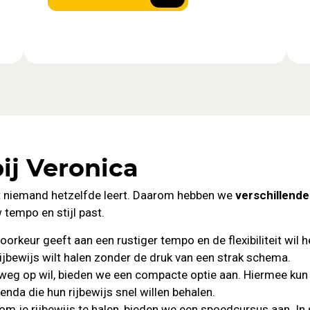
ij Veronica
t niemand hetzelfde leert. Daarom hebben we
verschillend
w tempo en stijl past.
orkeur geeft aan een rustiger tempo en de flexibiliteit wil 
e rijbewijs wilt halen zonder de druk van een strak schema.
weg op wil, bieden we een compacte optie aan. Hiermee kun j
nda die hun rijbewijs snel willen behalen.
 om je rijbewijs te halen, bieden we een spoedcursus aan. In