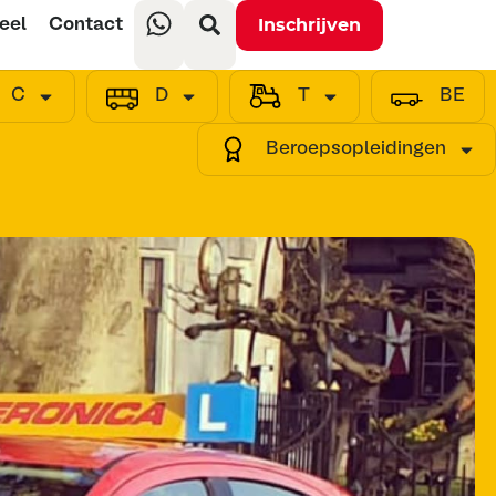
eel
Contact
Inschrijven
C
D
T
BE
Beroepsopleidingen