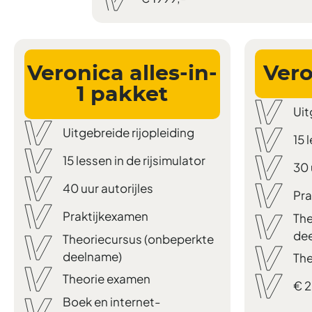
Veronica alles-in-
Vero
1 pakket
Uit
Uitgebreide rijopleiding
15 
15 lessen in de rijsimulator
30 
40 uur autorijles
Pra
Praktijkexamen
The
de
Theoriecursus (onbeperkte
deelname)
The
Theorie examen
€ 2
Boek en internet-