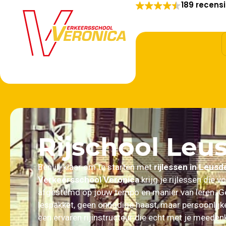
189 recens
Rijschool Leu
Ben jij klaar om te starten met
rijlessen in Leusd
Verkeersschool Veronica
krijg je rijlessen die vo
afgestemd op jouw tempo en manier van leren. G
lespakket, geen onnodige haast, maar persoonlijk
een ervaren rijinstructeur die echt met je meedenk