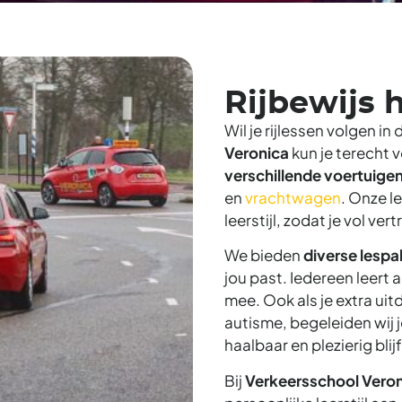
Rijbewijs 
Wil je rijlessen volgen in
Veronica
kun je terecht v
verschillende voertuige
en
vrachtwagen
. Onze 
leerstijl, zodat je vol ve
We bieden
diverse lesp
jou past. Iedereen leert 
mee. Ook als je extra ui
autisme, begeleiden wij 
haalbaar en plezierig blijf
Bij
Verkeersschool Vero