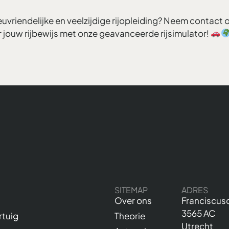
ieuvriendelijke en veelzijdige rijopleiding? Neem contact
r jouw rijbewijs met onze geavanceerde rijsimulator!
SITEMAP
ADRES
Over ons
Franciscus
3565 AC
tuig
Theorie
Utrecht