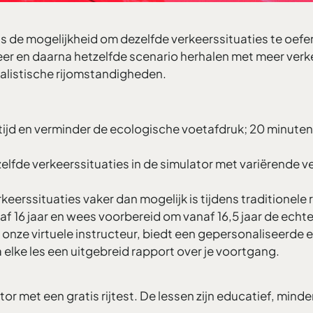
is de mogelijkheid om dezelfde verkeerssituaties te oef
eer en daarna hetzelfde scenario herhalen met meer verk
realistische rijomstandigheden.
tijd en verminder de ecologische voetafdruk; 20 minuten s
elfde verkeerssituaties in de simulator met variërende v
keerssituaties vaker dan mogelijk is tijdens traditionele r
af 16 jaar en wees voorbereid om vanaf 16,5 jaar de ech
r, onze virtuele instructeur, biedt een gepersonaliseerd
 elke les een uitgebreid rapport over je voortgang.
or met een gratis rijtest. De lessen zijn educatief, minde