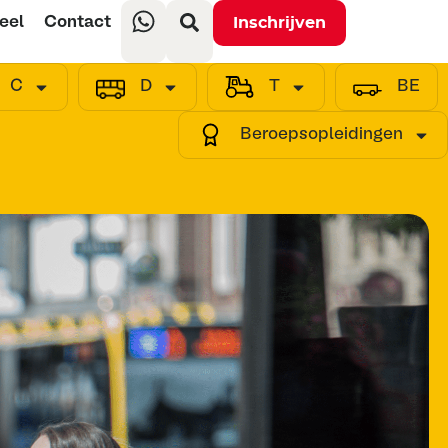
eel
Contact
Inschrijven
C
D
T
BE
Beroepsopleidingen