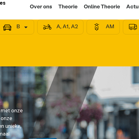
ies
Over ons
Theorie
Online Theorie
Actu
B
A, A1, A2
AM
n met onze
 onze
en unieke,
imaal