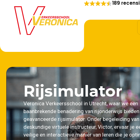
189 recens
Rijsimulator
Veronica Verkeersschool in Utrecht, waar we een
baanbrekende benadering van rijonderwijs biede
geavanceerde rijsimulator. Onder begeleiding van
deskundige virtuele instructeur, Victor, ervaar je e
veilige en interactieve manier van leren die je opt