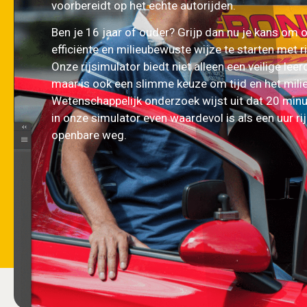
voorbereidt op het echte autorijden.
Ben je 16 jaar of ouder? Grijp dan nu je kans om 
efficiënte en milieubewuste wijze te starten met ri
Onze rijsimulator biedt niet alleen een veilige lee
maar is ook een slimme keuze om tijd en het milie
Wetenschappelijk onderzoek wijst uit dat 20 min
in onze simulator even waardevol is als een uur ri
openbare weg.