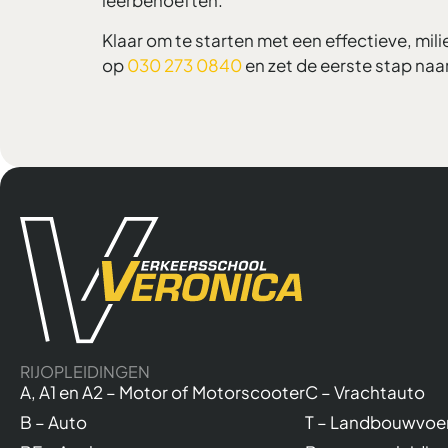
leerbehoeften.
Klaar om te starten met een effectieve, mil
op
030 273 0840
en zet de eerste stap naa
RIJOPLEIDINGEN
A, A1 en A2 – Motor of Motorscooter
C – Vrachtauto
B – Auto
T – Landbouwvoer