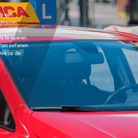
op een
jlessen.
romgeving,
u te sparen.
uten oefenen
jles op de